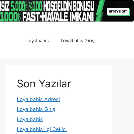
Loyalbahis
Loyalbahis Giriş
Son Yazılar
Loyalbahis Adresi
Loyalbahis Giriş
Loyalbahis
Loyalbahis İlgi Çekici