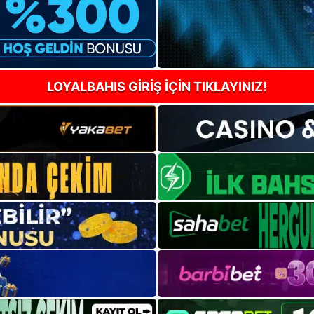
LOYALBAHIS GİRİŞ İÇİN TIKLAYINIZ!