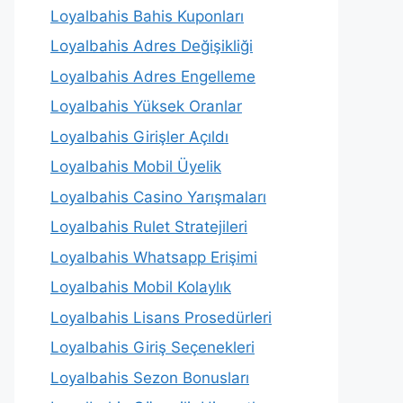
Loyalbahis Bahis Kuponları
Loyalbahis Adres Değişikliği
Loyalbahis Adres Engelleme
Loyalbahis Yüksek Oranlar
Loyalbahis Girişler Açıldı
Loyalbahis Mobil Üyelik
Loyalbahis Casino Yarışmaları
Loyalbahis Rulet Stratejileri
Loyalbahis Whatsapp Erişimi
Loyalbahis Mobil Kolaylık
Loyalbahis Lisans Prosedürleri
Loyalbahis Giriş Seçenekleri
Loyalbahis Sezon Bonusları