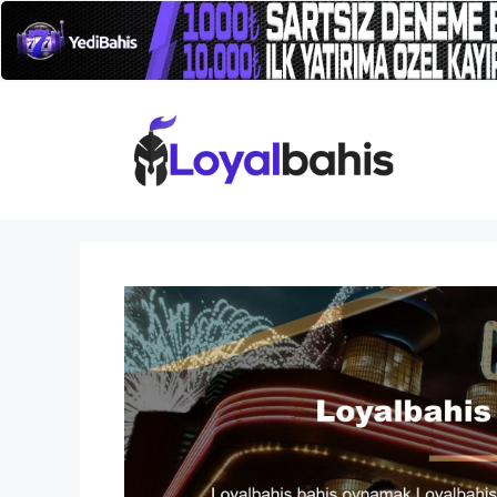
İçeriğe
atla