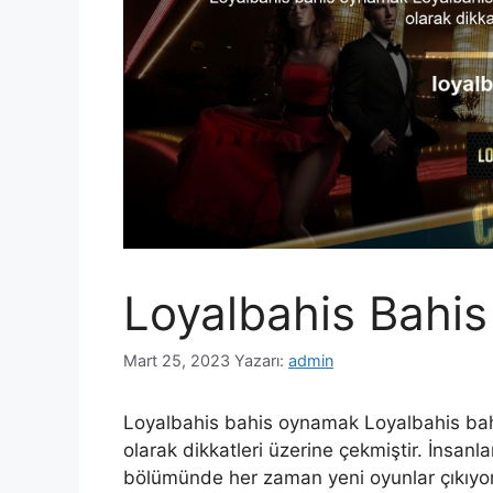
Loyalbahis Bahi
Mart 25, 2023
Yazarı:
admin
Loyalbahis bahis oynamak Loyalbahis bahi
olarak dikkatleri üzerine çekmiştir. İnsanl
bölümünde her zaman yeni oyunlar çıkıyor.