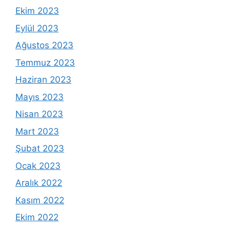
Ekim 2023
Eylül 2023
Ağustos 2023
Temmuz 2023
Haziran 2023
Mayıs 2023
Nisan 2023
Mart 2023
Şubat 2023
Ocak 2023
Aralık 2022
Kasım 2022
Ekim 2022