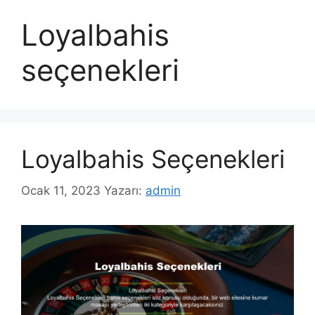
Loyalbahis
seçenekleri
Loyalbahis Seçenekleri
Ocak 11, 2023
Yazarı:
admin