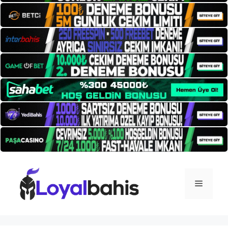
İçeriğe
atla
Menü