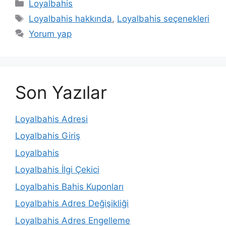
Kategoriler
Loyalbahis
Etiketler
Loyalbahis hakkında
,
Loyalbahis seçenekleri
Yorum yap
Son Yazılar
Loyalbahis Adresi
Loyalbahis Giriş
Loyalbahis
Loyalbahis İlgi Çekici
Loyalbahis Bahis Kuponları
Loyalbahis Adres Değişikliği
Loyalbahis Adres Engelleme