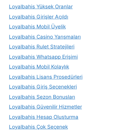
Loyalbahis Yüksek Oranlar
Loyalbahis Girişler Açıldı
Loyalbahis Mobil Üyelik
Loyalbahis Casino Yarışmaları
Loyalbahis Rulet Stratejileri
Loyalbahis Whatsapp Erişimi
Loyalbahis Mobil Kolaylık
Loyalbahis Lisans Prosedürleri
Loyalbahis Giriş Seçenekleri
Loyalbahis Sezon Bonusları
Loyalbahis Güvenilir Hizmetler
Loyalbahis Hesap Oluşturma
Loyalbahis Çok Seçenek