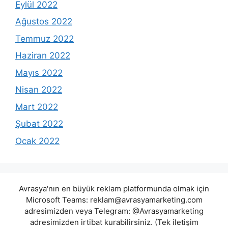
Eylül 2022
Ağustos 2022
Temmuz 2022
Haziran 2022
Mayıs 2022
Nisan 2022
Mart 2022
Şubat 2022
Ocak 2022
Avrasya'nın en büyük reklam platformunda olmak için
Microsoft Teams:
reklam@avrasyamarketing.com
adresimizden veya Telegram: @Avrasyamarketing
adresimizden irtibat kurabilirsiniz. (Tek iletişim