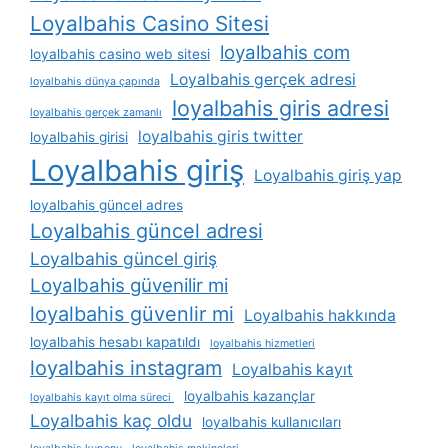
Loyalbahis Casino Sitesi
loyalbahis com
loyalbahis casino web sitesi
Loyalbahis gerçek adresi
loyalbahis dünya çapında
loyalbahis giris adresi
loyalbahis gerçek zamanlı
loyalbahis giris twitter
loyalbahis girisi
Loyalbahis giriş
Loyalbahis giriş yap
loyalbahis güncel adres
Loyalbahis güncel adresi
Loyalbahis güncel giriş
Loyalbahis güvenilir mi
loyalbahis güvenlir mi
Loyalbahis hakkında
loyalbahis hesabı kapatıldı
loyalbahis hizmetleri
loyalbahis instagram
Loyalbahis kayıt
loyalbahis kazançlar
loyalbahis kayıt olma süreci
Loyalbahis kaç oldu
loyalbahis kullanıcıları