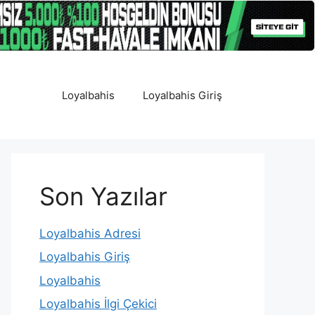
Loyalbahis
Loyalbahis Giriş
Son Yazılar
Loyalbahis Adresi
Loyalbahis Giriş
Loyalbahis
Loyalbahis İlgi Çekici