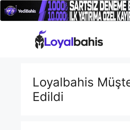
İçeriğe
atla
Loyalbahis Müşte
Edildi