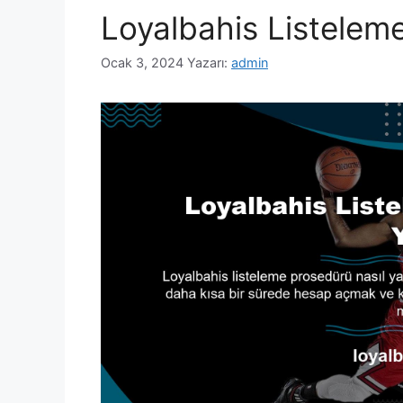
Loyalbahis Listeleme
Ocak 3, 2024
Yazarı:
admin