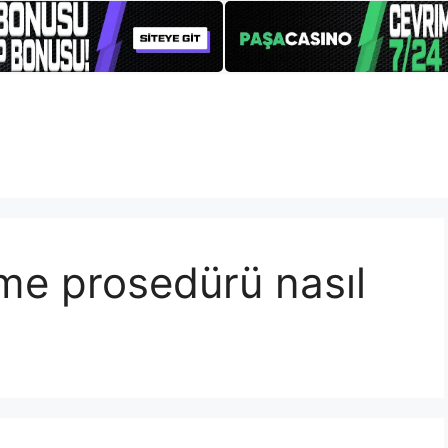
eme prosedürü nasıl