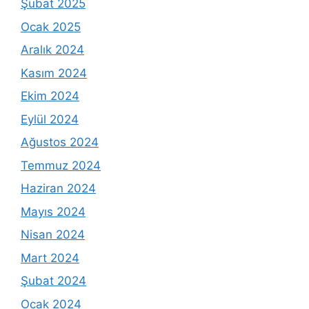
Şubat 2025
Ocak 2025
Aralık 2024
Kasım 2024
Ekim 2024
Eylül 2024
Ağustos 2024
Temmuz 2024
Haziran 2024
Mayıs 2024
Nisan 2024
Mart 2024
Şubat 2024
Ocak 2024