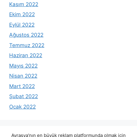
Kasım 2022
Ekim 2022
Eylül 2022
Ağustos 2022
Temmuz 2022
Haziran 2022
Mayıs 2022
Nisan 2022
Mart 2022
Şubat 2022
Ocak 2022
Avrasya'nın en büyük reklam platformunda olmak için