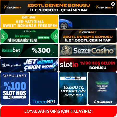
×
LOYALBAHIS GİRİŞ İÇİN TIKLAYINIZ!