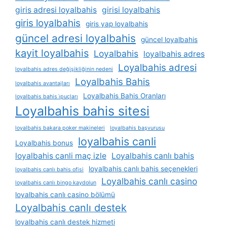
giris adresi loyalbahis
girisi loyalbahis
giris loyalbahis
giris yap loyalbahis
güncel adresi loyalbahis
güncel loyalbahis
kayit loyalbahis
Loyalbahis
loyalbahis adres
Loyalbahis adresi
loyalbahis adres değişikliğinin nedeni
Loyalbahis Bahis
loyalbahis avantajları
Loyalbahis Bahis Oranları
loyalbahis bahis i̇puçları
Loyalbahis bahis sitesi
loyalbahis bakara poker makineleri
loyalbahis başvurusu
loyalbahis canli
Loyalbahis bonus
loyalbahis canli maç izle
Loyalbahis canlı bahis
loyalbahis canlı bahis seçenekleri
loyalbahis canlı bahis ofisi
Loyalbahis canlı casino
loyalbahis canlı bingo kaydolun
loyalbahis canlı casino bölümü
Loyalbahis canlı destek
loyalbahis canlı destek hizmeti