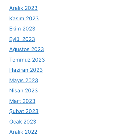
Aralık 2023
Kasım 2023
Ekim 2023
Eylül 2023
Ağustos 2023
Temmuz 2023
Haziran 2023
Mayıs 2023
Nisan 2023
Mart 2023
Şubat 2023
Ocak 2023
Aralık 2022