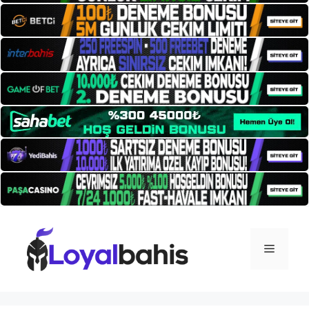
İçeriğe
atla
Menü