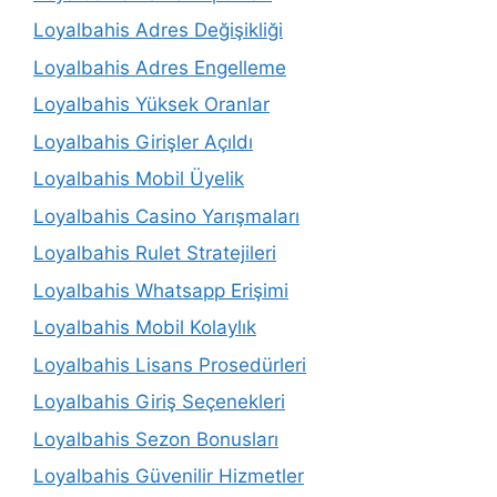
Loyalbahis Adres Değişikliği
Loyalbahis Adres Engelleme
Loyalbahis Yüksek Oranlar
Loyalbahis Girişler Açıldı
Loyalbahis Mobil Üyelik
Loyalbahis Casino Yarışmaları
Loyalbahis Rulet Stratejileri
Loyalbahis Whatsapp Erişimi
Loyalbahis Mobil Kolaylık
Loyalbahis Lisans Prosedürleri
Loyalbahis Giriş Seçenekleri
Loyalbahis Sezon Bonusları
Loyalbahis Güvenilir Hizmetler