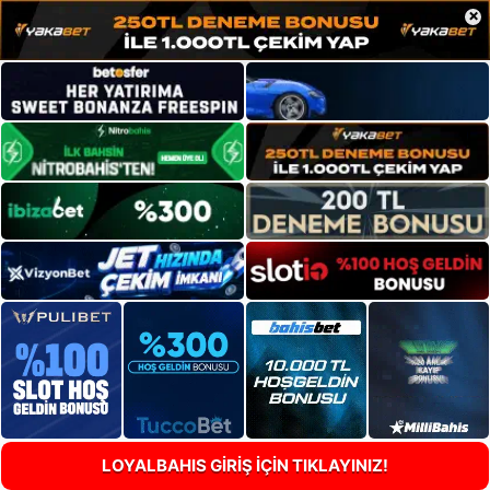
×
LOYALBAHIS GİRİŞ İÇİN TIKLAYINIZ!