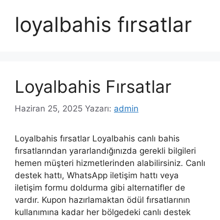
loyalbahis fırsatlar
Loyalbahis Fırsatlar
Haziran 25, 2025
Yazarı:
admin
Loyalbahis fırsatlar Loyalbahis canlı bahis
fırsatlarından yararlandığınızda gerekli bilgileri
hemen müşteri hizmetlerinden alabilirsiniz. Canlı
destek hattı, WhatsApp iletişim hattı veya
iletişim formu doldurma gibi alternatifler de
vardır. Kupon hazırlamaktan ödül fırsatlarının
kullanımına kadar her bölgedeki canlı destek