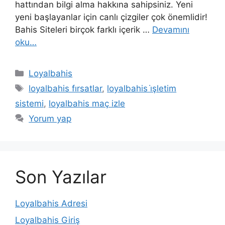
hattından bilgi alma hakkına sahipsiniz. Yeni
yeni başlayanlar için canlı çizgiler çok önemlidir!
Bahis Siteleri birçok farklı içerik …
Devamını
oku…
Kategoriler
Loyalbahis
Etiketler
loyalbahis fırsatlar
,
loyalbahis i̇şletim
sistemi
,
loyalbahis maç izle
Yorum yap
Son Yazılar
Loyalbahis Adresi
Loyalbahis Giriş