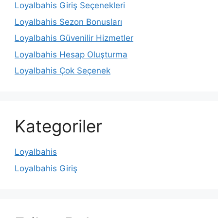
Loyalbahis Giriş Seçenekleri
Loyalbahis Sezon Bonusları
Loyalbahis Güvenilir Hizmetler
Loyalbahis Hesap Oluşturma
Loyalbahis Çok Seçenek
Kategoriler
Loyalbahis
Loyalbahis Giriş