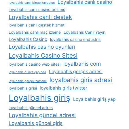
Loyalbahis canlı casino
loyalbahis canlı bingo kaydolun
loyalbahis canlı casino bölümü
Loyalbahis canlı destek
loyalbahis canlı destek hizmeti
Loyalbahis canlı maç izleme
Loyalbahis Canlı Yayın
Loyalbahis Casino
loyalbahis casino endüstrisi
Loyalbahis casino oyunları
Loyalbahis Casino Sitesi
loyalbahis com
loyalbahis casino web sitesi
Loyalbahis gerçek adresi
loyalbahis dünya çapında
loyalbahis giris adresi
loyalbahis gerçek zamanlı
loyalbahis giris twitter
loyalbahis girisi
Loyalbahis giriş
Loyalbahis giriş yap
loyalbahis güncel adres
Loyalbahis güncel adresi
Loyalbahis güncel giriş