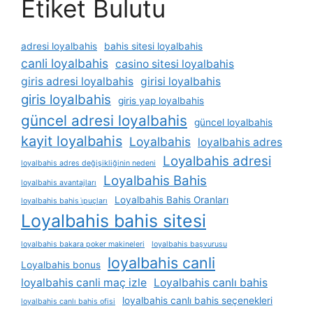
Etiket Bulutu
adresi loyalbahis
bahis sitesi loyalbahis
canli loyalbahis
casino sitesi loyalbahis
giris adresi loyalbahis
girisi loyalbahis
giris loyalbahis
giris yap loyalbahis
güncel adresi loyalbahis
güncel loyalbahis
kayit loyalbahis
Loyalbahis
loyalbahis adres
Loyalbahis adresi
loyalbahis adres değişikliğinin nedeni
Loyalbahis Bahis
loyalbahis avantajları
Loyalbahis Bahis Oranları
loyalbahis bahis i̇puçları
Loyalbahis bahis sitesi
loyalbahis bakara poker makineleri
loyalbahis başvurusu
loyalbahis canli
Loyalbahis bonus
loyalbahis canli maç izle
Loyalbahis canlı bahis
loyalbahis canlı bahis seçenekleri
loyalbahis canlı bahis ofisi