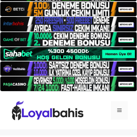
İçeriğe
atla
Menü