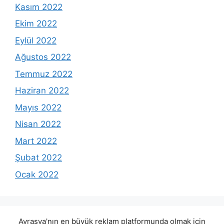
Kasım 2022
Ekim 2022
Eylül 2022
Ağustos 2022
Temmuz 2022
Haziran 2022
Mayıs 2022
Nisan 2022
Mart 2022
Şubat 2022
Ocak 2022
Avrasya'nın en büyük reklam platformunda olmak için