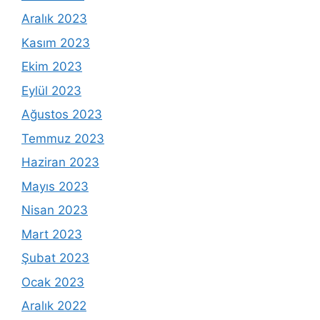
Aralık 2023
Kasım 2023
Ekim 2023
Eylül 2023
Ağustos 2023
Temmuz 2023
Haziran 2023
Mayıs 2023
Nisan 2023
Mart 2023
Şubat 2023
Ocak 2023
Aralık 2022