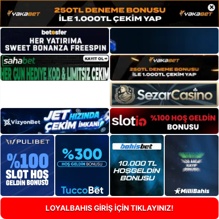
×
LOYALBAHIS GİRİŞ İÇİN TIKLAYINIZ!