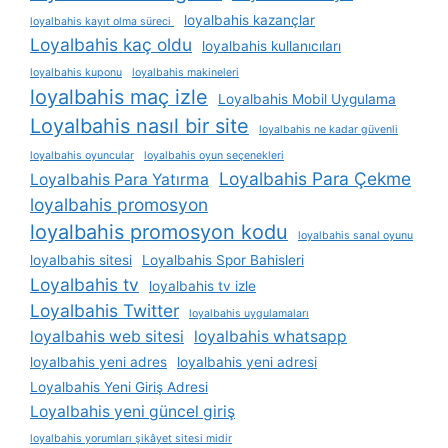
loyalbahis kazançlar
loyalbahis kayıt olma süreci
Loyalbahis kaç oldu
loyalbahis kullanıcıları
loyalbahis kuponu
loyalbahis makineleri
loyalbahis maç izle
Loyalbahis Mobil Uygulama
Loyalbahis nasıl bir site
loyalbahis ne kadar güvenli
loyalbahis oyuncular
loyalbahis oyun seçenekleri
Loyalbahis Para Çekme
Loyalbahis Para Yatırma
loyalbahis promosyon
loyalbahis promosyon kodu
loyalbahis sanal oyunu
loyalbahis sitesi
Loyalbahis Spor Bahisleri
Loyalbahis tv
loyalbahis tv izle
Loyalbahis Twitter
loyalbahis uygulamaları
loyalbahis web sitesi
loyalbahis whatsapp
loyalbahis yeni adres
loyalbahis yeni adresi
Loyalbahis Yeni Giriş Adresi
Loyalbahis yeni güncel giriş
loyalbahis yorumları şikâyet sitesi midir