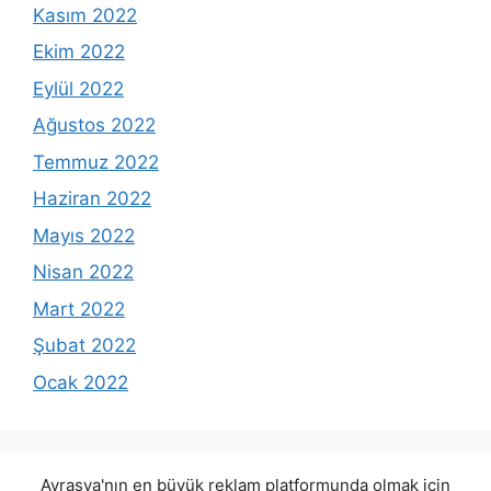
Kasım 2022
Ekim 2022
Eylül 2022
Ağustos 2022
Temmuz 2022
Haziran 2022
Mayıs 2022
Nisan 2022
Mart 2022
Şubat 2022
Ocak 2022
Avrasya'nın en büyük reklam platformunda olmak için