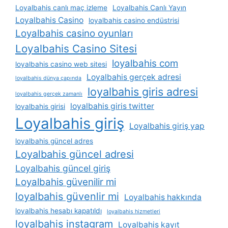
Loyalbahis canlı maç izleme
Loyalbahis Canlı Yayın
Loyalbahis Casino
loyalbahis casino endüstrisi
Loyalbahis casino oyunları
Loyalbahis Casino Sitesi
loyalbahis com
loyalbahis casino web sitesi
Loyalbahis gerçek adresi
loyalbahis dünya çapında
loyalbahis giris adresi
loyalbahis gerçek zamanlı
loyalbahis giris twitter
loyalbahis girisi
Loyalbahis giriş
Loyalbahis giriş yap
loyalbahis güncel adres
Loyalbahis güncel adresi
Loyalbahis güncel giriş
Loyalbahis güvenilir mi
loyalbahis güvenlir mi
Loyalbahis hakkında
loyalbahis hesabı kapatıldı
loyalbahis hizmetleri
loyalbahis instagram
Loyalbahis kayıt