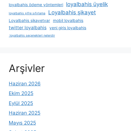
loyalbahis üyelik
loyalbahis ödeme yöntemleri
Loyalbahis şikayet
loyalbahis şifre sıfırlama
Loyalbahis şikayetvar
mobil loyalbahis
twitter loyalbahis
yeni giris loyalbahis
loyalbahis seçenekleri nelerdir
Arşivler
Haziran 2026
Ekim 2025
Eylül 2025
Haziran 2025
Mayıs 2025