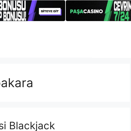
bakara
si Blackjack