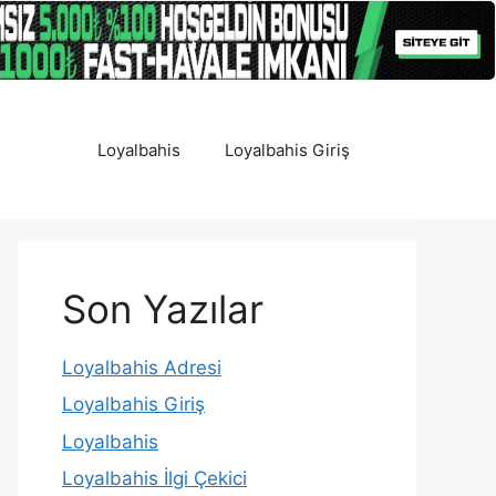
Loyalbahis
Loyalbahis Giriş
Son Yazılar
Loyalbahis Adresi
Loyalbahis Giriş
Loyalbahis
Loyalbahis İlgi Çekici