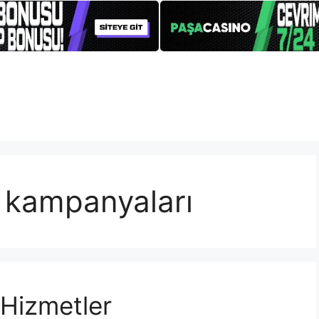
 kampanyaları
 Hizmetler