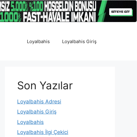
Loyalbahis
Loyalbahis Giriş
Son Yazılar
Loyalbahis Adresi
Loyalbahis Giriş
Loyalbahis
Loyalbahis İlgi Çekici