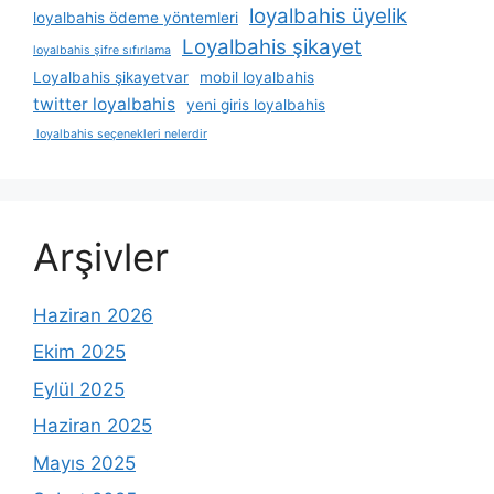
loyalbahis üyelik
loyalbahis ödeme yöntemleri
Loyalbahis şikayet
loyalbahis şifre sıfırlama
Loyalbahis şikayetvar
mobil loyalbahis
twitter loyalbahis
yeni giris loyalbahis
loyalbahis seçenekleri nelerdir
Arşivler
Haziran 2026
Ekim 2025
Eylül 2025
Haziran 2025
Mayıs 2025