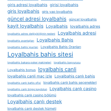
giris adresi loyalbahis
girisi loyalbahis
giris loyalbahis
giris yap loyalbahis
güncel adresi loyalbahis
güncel loyalbahis
kayit loyalbahis
Loyalbahis
loyalbahis adres
Loyalbahis adresi
loyalbahis adres değişikliğinin nedeni
Loyalbahis Bahis
loyalbahis avantajları
Loyalbahis Bahis Oranları
loyalbahis bahis i̇puçları
Loyalbahis bahis sitesi
loyalbahis bakara poker makineleri
loyalbahis başvurusu
loyalbahis canli
Loyalbahis bonus
loyalbahis canli maç izle
Loyalbahis canlı bahis
loyalbahis canlı bahis seçenekleri
loyalbahis canlı bahis ofisi
Loyalbahis canlı casino
loyalbahis canlı bingo kaydolun
loyalbahis canlı casino bölümü
Loyalbahis canlı destek
loyalbahis canlı destek hizmeti