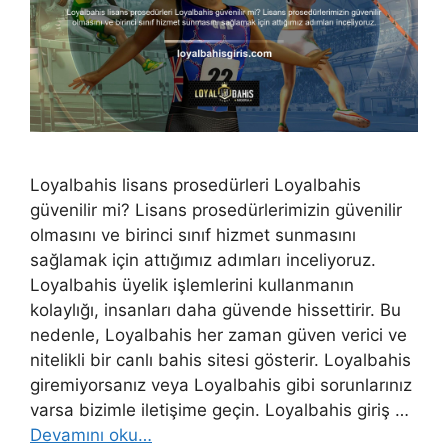
Loyalbahis lisans prosedürleri Loyalbahis
güvenilir mi? Lisans prosedürlerimizin güvenilir
olmasını ve birinci sınıf hizmet sunmasını
sağlamak için attığımız adımları inceliyoruz.
Loyalbahis üyelik işlemlerini kullanmanın
kolaylığı, insanları daha güvende hissettirir. Bu
nedenle, Loyalbahis her zaman güven verici ve
nitelikli bir canlı bahis sitesi gösterir. Loyalbahis
giremiyorsanız veya Loyalbahis gibi sorunlarınız
varsa bizimle iletişime geçin. Loyalbahis giriş …
Devamını oku…