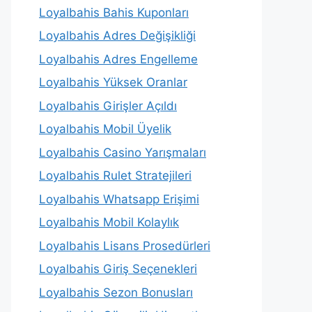
Loyalbahis Bahis Kuponları
Loyalbahis Adres Değişikliği
Loyalbahis Adres Engelleme
Loyalbahis Yüksek Oranlar
Loyalbahis Girişler Açıldı
Loyalbahis Mobil Üyelik
Loyalbahis Casino Yarışmaları
Loyalbahis Rulet Stratejileri
Loyalbahis Whatsapp Erişimi
Loyalbahis Mobil Kolaylık
Loyalbahis Lisans Prosedürleri
Loyalbahis Giriş Seçenekleri
Loyalbahis Sezon Bonusları