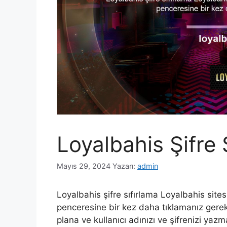
Loyalbahis Şifre 
Mayıs 29, 2024
Yazarı:
admin
Loyalbahis şifre sıfırlama Loyalbahis sitesin
penceresine bir kez daha tıklamanız gerekm
plana ve kullanıcı adınızı ve şifrenizi yaz