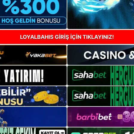
LOYALBAHIS GİRİŞ İÇİN TIKLAYINIZ!